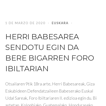
1 DE MARZO DE 2020
EUSKARA
HERRI BABESAREA
SENDOTU EGIN DA
BERE BIGARREN FORO
IBILTARIAN
Otsailaren 9tik 18ra arte, Herri Babesareak, Giza
Eskubideen Defendatzaileen Babeserako Euskal
Udal Sareak, Foro Ibiltariaren II. edizioa egin du. Bi
astetan, Kolonbiako, Guatemalako, Honduraseko,