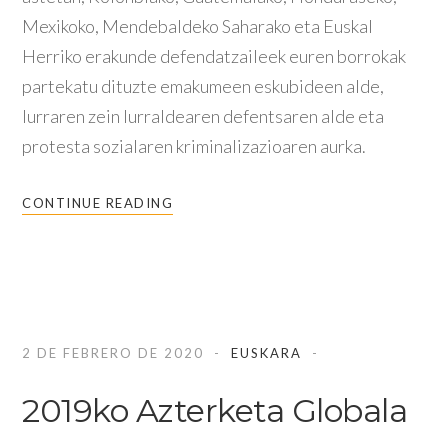
Mexikoko, Mendebaldeko Saharako eta Euskal
Herriko erakunde defendatzaileek euren borrokak
partekatu dituzte emakumeen eskubideen alde,
lurraren zein lurraldearen defentsaren alde eta
protesta sozialaren kriminalizazioaren aurka.
CONTINUE READING
2 DE FEBRERO DE 2020
EUSKARA
2019ko Azterketa Globala