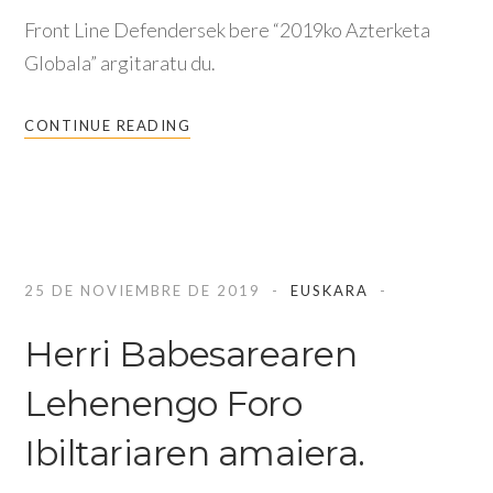
Front Line Defendersek bere “2019ko Azterketa
Globala” argitaratu du.
CONTINUE READING
25 DE NOVIEMBRE DE 2019
EUSKARA
Herri Babesarearen
Lehenengo Foro
Ibiltariaren amaiera.