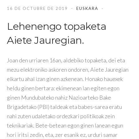
16 DE OCTUBRE DE 2019
EUSKARA
Lehenengo topaketa
Aiete Jauregian.
Joan den urriaren 16an, aldebiko topaketa, dei eta
mezu elektroniko askoren ondoren, Aiete Jauregian
elkartu ahal izan ginen azkenean. Honako hauexek
heldu ginen bertara: ekimenean lan egiten egon
ginen Mundubateko nahiz Nazioarteko Bake
Brigadetako (PBI) taldeak eta babes-sarea eratu
nahi zuten udaletako ordezkari politikoak zein
teknikariak. Bete-betean egon ginen lanean egun
hori iritsi zedin, eta, zer esanik ez, urduri samar