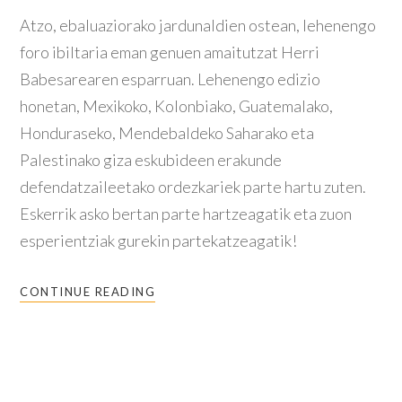
Atzo, ebaluaziorako jardunaldien ostean, lehenengo
foro ibiltaria eman genuen amaitutzat Herri
Babesarearen esparruan. Lehenengo edizio
honetan, Mexikoko, Kolonbiako, Guatemalako,
Honduraseko, Mendebaldeko Saharako eta
Palestinako giza eskubideen erakunde
defendatzaileetako ordezkariek parte hartu zuten.
Eskerrik asko bertan parte hartzeagatik eta zuon
esperientziak gurekin partekatzeagatik!
CONTINUE READING