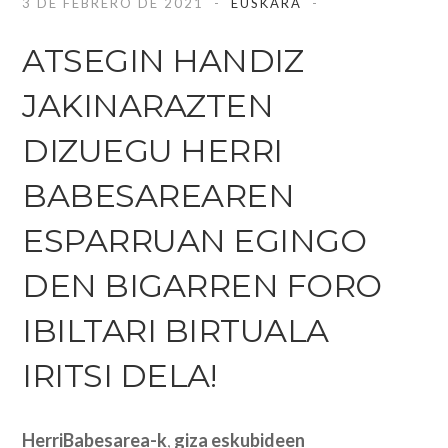
3 DE FEBRERO DE 2021
EUSKARA
ATSEGIN HANDIZ
JAKINARAZTEN
DIZUEGU HERRI
BABESAREAREN
ESPARRUAN EGINGO
DEN BIGARREN FORO
IBILTARI BIRTUALA
IRITSI DELA!
HerriBabesarea-k
,
giza eskubideen