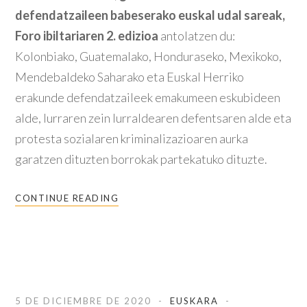
defendatzaileen babeserako euskal udal sareak,
Foro ibiltariaren 2. edizioa
antolatzen du:
Kolonbiako, Guatemalako, Honduraseko, Mexikoko,
Mendebaldeko Saharako eta Euskal Herriko
erakunde defendatzaileek emakumeen eskubideen
alde, lurraren zein lurraldearen defentsaren alde eta
protesta sozialaren kriminalizazioaren aurka
garatzen dituzten borrokak partekatuko dituzte.
CONTINUE READING
5 DE DICIEMBRE DE 2020
EUSKARA