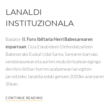
LANALDI
INSTITUZIONALA
Badator
II. Foro Ibiltaria Herri Babesarearen
esparruan
: Giza Eskubideen Defendatzaileen
Babeserako Euskal Udal Sarea. Sarearen barruko
sendotasunean eta aurten modu birtualean egingo
den foro ibiltari horren azalpenean lan egiten
jarraitzeko, lanaldia eduki genuen 2020ko azaroaren
30ean.
CONTINUE READING