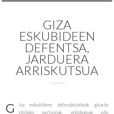
GIZA
ESKUBIDEEN
DEFENTSA,
JARDUERA
ARRISKUTSUA
G
iza eskubideen defendatzaileak gizarte
zibileko pertsonak, erkidegoak edo