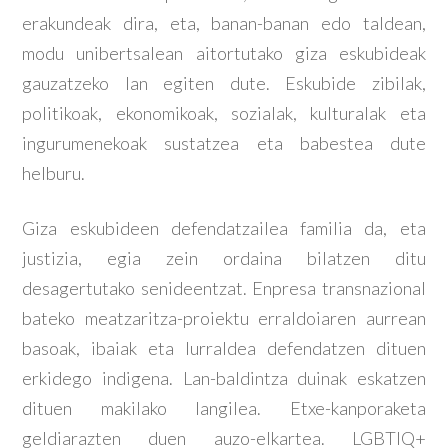
erakundeak dira, eta, banan-banan edo taldean,
modu unibertsalean aitortutako giza eskubideak
gauzatzeko lan egiten dute. Eskubide zibilak,
politikoak, ekonomikoak, sozialak, kulturalak eta
ingurumenekoak sustatzea eta babestea dute
helburu.
Giza eskubideen defendatzailea familia da, eta
justizia, egia zein ordaina bilatzen ditu
desagertutako senideentzat. Enpresa transnazional
bateko meatzaritza-proiektu erraldoiaren aurrean
basoak, ibaiak eta lurraldea defendatzen dituen
erkidego indigena. Lan-baldintza duinak eskatzen
dituen makilako langilea. Etxe-kanporaketa
geldiarazten duen auzo-elkartea. LGBTIQ+