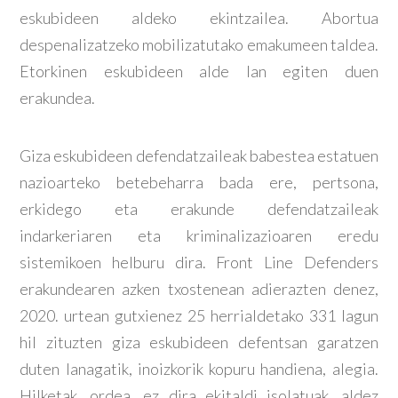
eskubideen aldeko ekintzailea. Abortua
despenalizatzeko mobilizatutako emakumeen taldea.
Etorkinen eskubideen alde lan egiten duen
erakundea.
Giza eskubideen defendatzaileak babestea estatuen
nazioarteko betebeharra bada ere, pertsona,
erkidego eta erakunde defendatzaileak
indarkeriaren eta kriminalizazioaren eredu
sistemikoen helburu dira. Front Line Defenders
erakundearen azken txostenean adierazten denez,
2020. urtean gutxienez 25 herrialdetako 331 lagun
hil zituzten giza eskubideen defentsan garatzen
duten lanagatik, inoizkorik kopuru handiena, alegia.
Hilketak, ordea, ez dira ekitaldi isolatuak, aldez