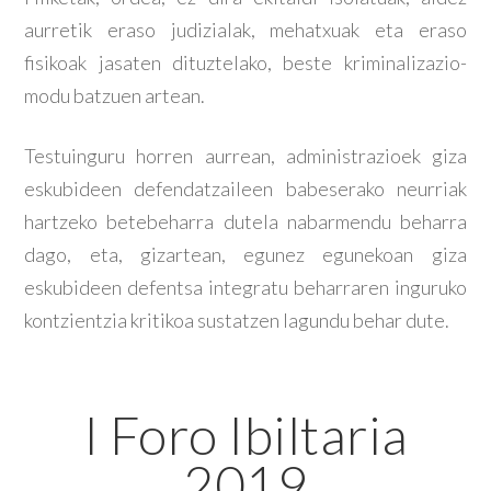
aurretik eraso judizialak, mehatxuak eta eraso
fisikoak jasaten dituztelako, beste kriminalizazio-
modu batzuen artean.
Testuinguru horren aurrean, administrazioek giza
eskubideen defendatzaileen babeserako neurriak
hartzeko betebeharra dutela nabarmendu beharra
dago, eta, gizartean, egunez egunekoan giza
eskubideen defentsa integratu beharraren inguruko
kontzientzia kritikoa sustatzen lagundu behar dute.
I Foro Ibiltaria
2019