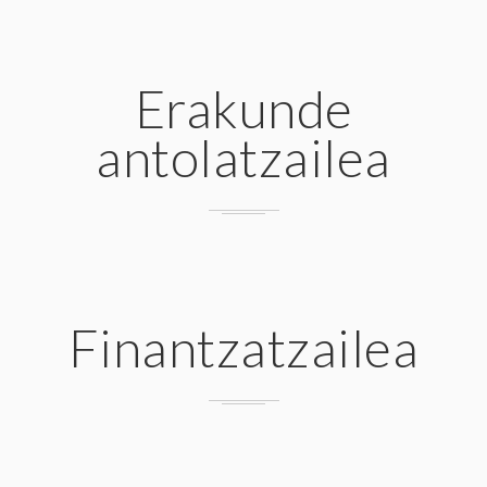
Erakunde
antolatzailea
Finantzatzailea