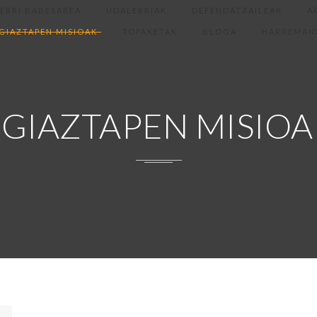
ERRI BABESAREA
UDALERRIAK
DEFENDATZAILEAK
A
GIAZTAPEN MISIOAK
TOPAKETAK
BLOGA
HARREMAN
EGIAZTAPEN MISIOA