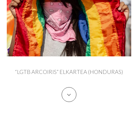
“LGTB ARCOIRIS” ELKARTEA (HONDURAS)