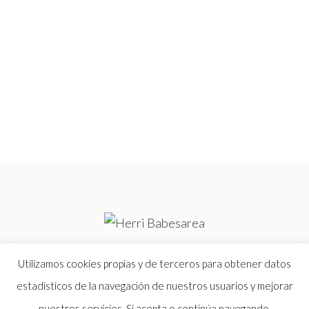
Utilizamos cookies propias y de terceros para obtener datos
HERRI BABESAREA -
MUNDUBAT FUNDAZIOAK
BULTZATUTAKO EKIMENA-
UNA INICIATIVA IMPULSADA POR
estadísticos de la navegación de nuestros usuarios y mejorar
FUNDACIÓN MUNDUBAT
nuestros servicios. Si acepta o continúa navegando,