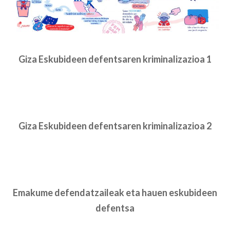
Giza Eskubideen defentsaren kriminalizazioa 1
Giza Eskubideen defentsaren kriminalizazioa 2
Emakume defendatzaileak eta hauen eskubideen
defentsa