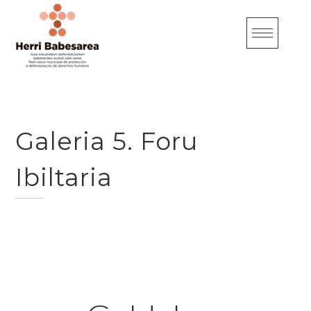
S
k
i
p
t
o
Galeria 5. Foru
c
o
Ibiltaria
n
t
e
n
t