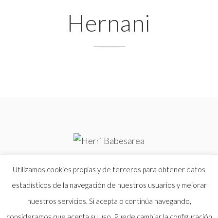
Hernani
Utilizamos cookies propias y de terceros para obtener datos
HERRI BABESAREA -
MUNDUBAT FUNDAZIOAK
BULTZATUTAKO EKIMENA-
UNA INICIATIVA IMPULSADA POR
estadísticos de la navegación de nuestros usuarios y mejorar
FUNDACIÓN MUNDUBAT
nuestros servicios. Si acepta o continúa navegando,
consideramos que acepta su uso. Puede cambiar la configuración