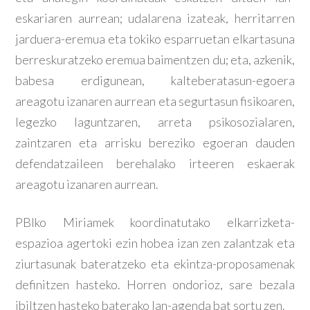
eskariaren aurrean; udalarena izateak, herritarren
jarduera-eremua eta tokiko esparruetan elkartasuna
berreskuratzeko eremua baimentzen du; eta, azkenik,
babesa erdigunean, kalteberatasun-egoera
areagotu izanaren aurrean eta segurtasun fisikoaren,
legezko laguntzaren, arreta psikosozialaren,
zaintzaren eta arrisku bereziko egoeran dauden
defendatzaileen berehalako irteeren eskaerak
areagotu izanaren aurrean.
PBIko Miriamek koordinatutako elkarrizketa-
espazioa agertoki ezin hobea izan zen zalantzak eta
ziurtasunak bateratzeko eta ekintza-proposamenak
definitzen hasteko. Horren ondorioz, sare bezala
ibiltzen hasteko baterako lan-agenda bat sortu zen.