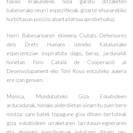
tokiko erakundeek nola garatu ditzaketen
babeserako neurri espezifikoak, gizarte-ehunarekiko
hurbiltasun-posizio abantailatsua aprobetxatuz.
Herri Babesarearen ekimena Ciutats Defensores
dels Drets Humans izeneko Kataluniako
esperientzian inspiratuta dago, beraz, jardunaldi
honetan Fons Catalá de Cooperació al
Desenvolupament-eko Toni Royo entzuteko aukera
ere izan genuen.
Monica, Mundubateko Giza Eskubideen
arduradunak, honako alderdietan oinarritu zuen bere
mintza; sare batek topagune gisa dituen bertuteak
giza eskubideen urraketaren larritasun-egoeraren
eta ahalegin koordinatuak eskatzen dituen lan-