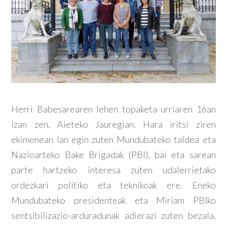
Herri Babesarearen lehen topaketa urriaren 16an
izan zen, Aieteko Jauregian. Hara iritsi ziren
ekimenean lan egin zuten Mundubateko taldea eta
Nazioarteko Bake Brigadak (PBI), bai eta sarean
parte hartzeko interesa zuten udalerrietako
ordezkari politiko eta teknikoak ere. Eneko
Mundubateko presidenteak eta Miriam PBIko
sentsibilizazio-arduradunak adierazi zuten bezala,